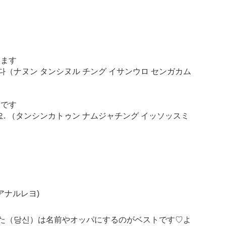
います
니다（ナヌン タンシヌル チング イサンウロ センガカム
いです
요. （タンシンカトゥン ナムジャチング イッソッスミ
アナルレヨ)
た（당신）は名前やオッパにするのがベストです♡よ