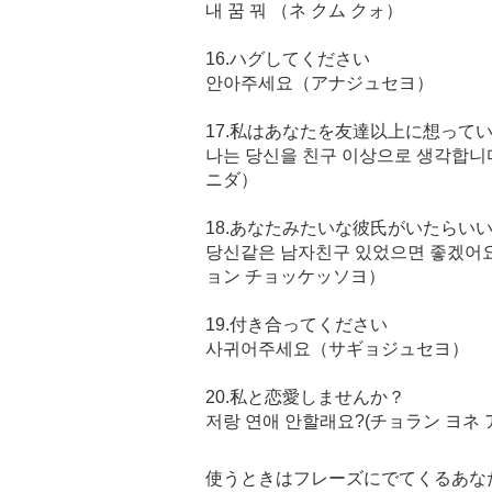
내 꿈 꿔 （ネ クム クォ）
16.ハグしてください
안아주세요（アナジュセヨ）
17.私はあなたを友達以上に想って
나는 당신을 친구 이상으로 생각합
ニダ）
18.あなたみたいな彼氏がいたらい
당신같은 남자친구 있었으면 좋겠어
ョン チョッケッソヨ）
19.付き合ってください
사귀어주세요（サギョジュセヨ）
20.私と恋愛しませんか？
저랑 연애 안할래요?(チョラン ヨネ 
使うときはフレーズにでてくるあな