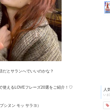
語だとサランへでいいのかな？
使えるLOVEフレーズ20選をご紹介！♡
人
いま
。
オプシヌン モッ サラヨ）