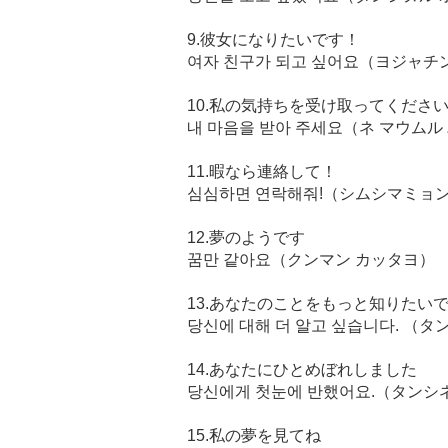
9.彼女になりたいです！
여자 친구가 되고 싶어요（ヨジャチ
10.私の気持ちを受け取ってくださ
내 마음을 받아 주세요（ネ マウムル
11.暇なら連絡して！
심심하면 연락해줘!（シムシマミョ
12.夢のようです
꿈만 같아요（クンマン カッタヨ）
13.あなたのことをもっと知りたい
당신에 대해 더 알고 싶습니다. （タ
14.あなたにひとめぼれしました
당신에게 첫눈에 반했어요.（タンシ
15.私の夢を見てね