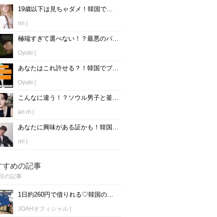
19歳以下は見ちゃダメ！韓国で紹介された19禁心理テストまとめ♡
riri
|
極端すぎて選べない！？最悪のバランスゲーム9問！【恋愛編】
Oyuki
|
あなたはこれ許せる？！韓国でブームになっている「〇〇論争」まとめ♪
Oyuki
|
こんなに違う！？ソウル男子と釜山男子の性格&恋愛感を比較！
an.m
|
あなたに興味がある証かも！韓国男子が好きな女子にするカトクの内容って？
riri
|
すすめの記事
目の記事
1日約260円で借りれる♡韓国のWiFiレンタルおすすめ「WiFi弁当(WiFi Dosirak)」
JOAHオフィシャル
|