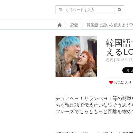

韓
恋愛
国
ト
韓国語
レ
ン
えるL
ド
情
恋愛
2016.9.17
報
・
韓
国
お気に入り
ま
と
め
チョアヘヨ！サランヘヨ！等の簡単
ちを韓国語で伝えたいな♡そう思う
J
O
フレーズでもっともっと距離を縮め
A
H
-
ジ