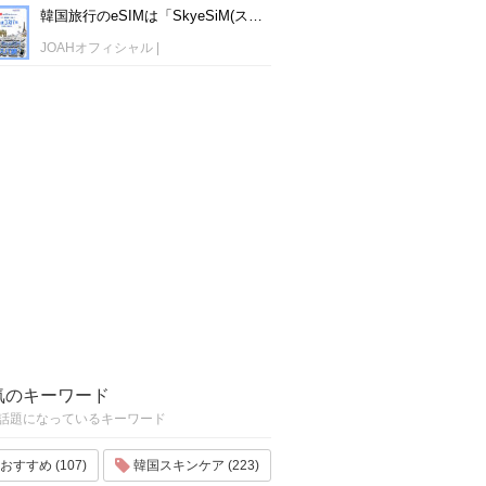
韓国旅行のeSIMは「SkyeSiM(スカイイーシム)」！1日単位で最安値380円から利用可能！
JOAHオフィシャル
|
気のキーワード
話題になっているキーワード
おすすめ (107)
韓国スキンケア (223)