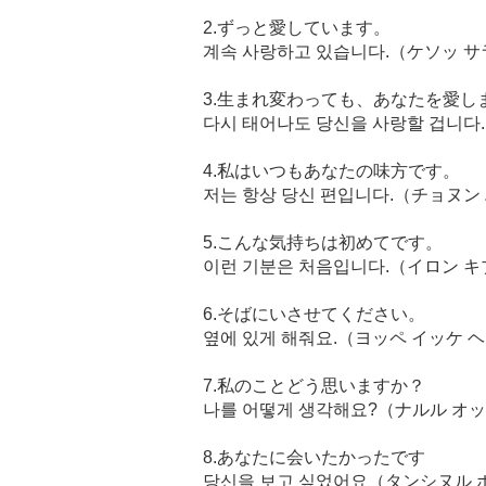
2.ずっと愛しています。
계속 사랑하고 있습니다.（ケソッ 
3.生まれ変わっても、あなたを愛し
다시 태어나도 당신을 사랑할 겁니다
4.私はいつもあなたの味方です。
저는 항상 당신 편입니다.（チョヌン
5.こんな気持ちは初めてです。
이런 기분은 처음입니다.（イロン 
6.そばにいさせてください。
옆에 있게 해줘요.（ヨッペ イッケ 
7.私のことどう思いますか？
나를 어떻게 생각해요?（ナルル オ
8.あなたに会いたかったです
당신을 보고 싶었어요（タンシヌル 