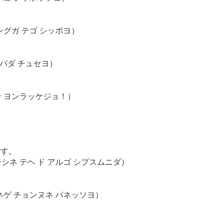
ングガ テゴ シッポヨ）
い
 パダ チュセヨ）
ン ヨンラッケジョ！）
です。
ンシネ テヘ ド アルゴ シプスムニダ）
ネゲ チョンヌネ パネッソヨ）