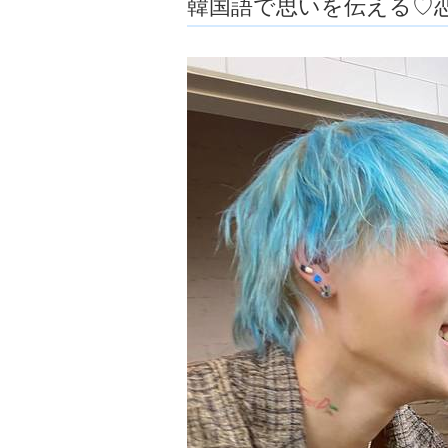
韓国語で思いを伝える♡恋
ョ
ア
-