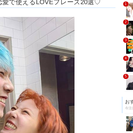
愛で使えるLOVEフレーズ20選♡
1
2
3
4
5
お
今注