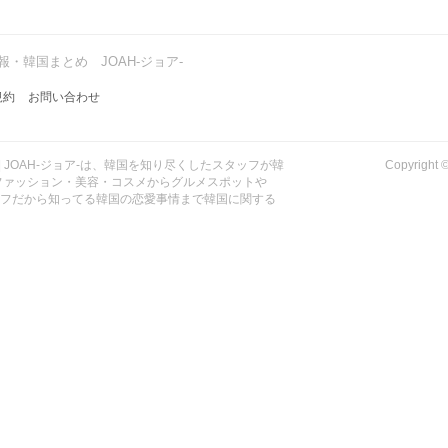
・韓国まとめ JOAH-ジョア-
規約
お問い合わせ
| JOAH-ジョア-は、韓国を知り尽くしたスタッフが韓
Copyrig
ファッション・美容・コスメからグルメスポットや
ッフだから知ってる韓国の恋愛事情まで韓国に関する