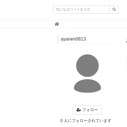

韓
国
ト
ayanen0813
レ
ン
ド
情
報
・
韓
国
ま
と
め
J
O
フォロー
A
H
0 人にフォローされています
-
ジ