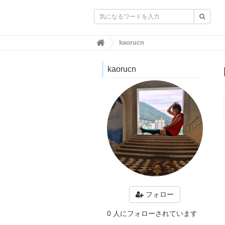

韓
kaorucn
国
ト
kaorucn
レ
ン
ド
情
報
・
韓
国
ま
と
め
J
O
フォロー
A
H
0 人にフォローされています
-
ジ