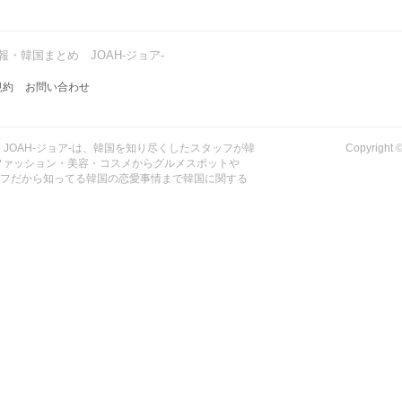
・韓国まとめ JOAH-ジョア-
規約
お問い合わせ
| JOAH-ジョア-は、韓国を知り尽くしたスタッフが韓
Copyrig
ファッション・美容・コスメからグルメスポットや
ッフだから知ってる韓国の恋愛事情まで韓国に関する