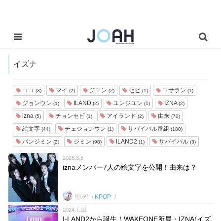
イズナ
ココ
マイ
ジユン
セビ
ユサラン
(3)
(2)
(2)
(1)
(1)
ジョンウン
ILAND
ユンジユン
IZNA
(1)
(2)
(1)
(2)
izna
チョンセビ
アイランド
由来
(5)
(1)
(2)
(70)
絵文字
チェジョンウン
サバイバル番組
(44)
(1)
(180)
バンジミン
ジミン
ILAND2
サバイバル
(2)
(98)
(1)
(3)
2025.3.6
iznaメンバー7人の絵文字を公開！由来は？
Ⓟ.Ⓔ
KPOP
2024.7.10
I-LAND2から誕生！WAKEONE所属・IZNA(イズ