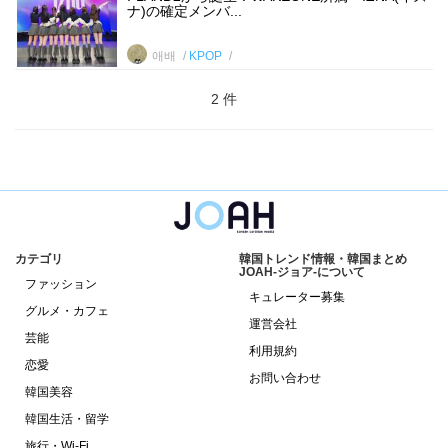
ナ)の確定メンバ...
애배
KPOP
2 件
カテゴリ
韓国トレンド情報・韓国まとめ
JOAH-ジョア-について
ファッション
キュレーター募集
グルメ・カフェ
運営会社
芸能
利用規約
恋愛
お問い合わせ
韓国美容
韓国生活・留学
旅行・Wi-Fi