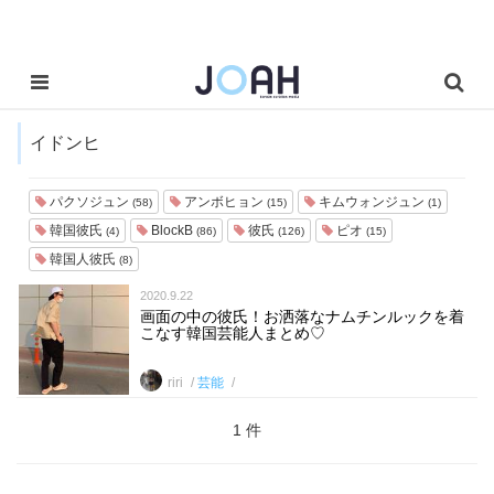
イドンヒ
パクソジュン
アンボヒョン
キムウォンジュン
(58)
(15)
(1)
韓国彼氏
BlockB
彼氏
ピオ
(4)
(86)
(126)
(15)
韓国人彼氏
(8)
2020.9.22
画面の中の彼氏！お洒落なナムチンルックを着
こなす韓国芸能人まとめ♡
riri
芸能
1 件