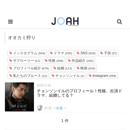
オオカミ狩り
インスタグラム
ドラマ
SNS
子供
(544)
(165)
(526)
(37)
ザグローリー
性格
作品紹介
(11)
(308)
(192)
プロフィール紹介
結婚
映画
(679)
(113)
(204)
私たちのブルース
チョンソンイル
Instagram
(12)
(1)
(358)
2023.3.19
チョンソンイルのプロフィール！性格、出演ド
ラマ、結婚してる？
Ⓟ.Ⓔ
俳優
1 件