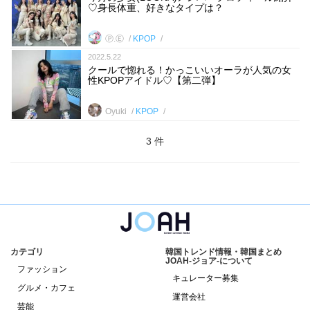
♡身長体重、好きなタイプは？
Ⓟ.Ⓔ
KPOP
2022.5.22
クールで惚れる！かっこいいオーラが人気の女
性KPOPアイドル♡【第二弾】
Oyuki
KPOP
3 件
カテゴリ
韓国トレンド情報・韓国まとめ
JOAH-ジョア-について
ファッション
キュレーター募集
グルメ・カフェ
運営会社
芸能