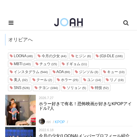
オリビアへ
LOONA
今月の少女
ヒジン
(G)I-DLE
(48)
(44)
(6)
(166)
MBTI
チュウ
ドギョム
(140)
(15)
(11)
インスタグラム
AOA
ジンソル
キュー
(544)
(66)
(3)
(10)
美人
クール
ホラー
ユン
リノ
(32)
(2)
(25)
(14)
(19)
SNS
テヨン
ソリョン
特技
(526)
(194)
(5)
(52)
2026.7.27
ホラー好きで有名！恐怖映画が好きなKPOPアイ
ドル7人
riri
KPOP
2022.6.18
今月の少女(LOONA)メンバープロフィール紹介