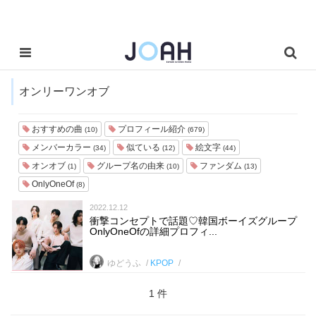
オンリーワンオブ
おすすめの曲
プロフィール紹介
(10)
(679)
メンバーカラー
似ている
絵文字
(34)
(12)
(44)
オンオブ
グループ名の由来
ファンダム
(1)
(10)
(13)
OnlyOneOf
(8)
2022.12.12
衝撃コンセプトで話題♡韓国ボーイズグループ
OnlyOneOfの詳細プロフィ...
ゆどうふ
KPOP
1 件