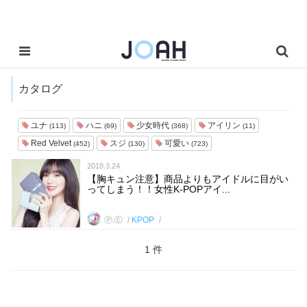
カタログ
ユナ
ハニ
少女時代
アイリン
(113)
(69)
(368)
(11)
Red Velvet
スジ
可愛い
(452)
(130)
(723)
2018.3.24
【胸キュン注意】商品よりもアイドルに目がい
ってしまう！！女性K-POPアイ...
Ⓟ.Ⓔ
KPOP
1 件