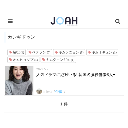
カンギドゥン
脇役
ベテラン
キムソニョン
キムミギュン
(1)
(5)
(1)
(1)
オムヒョソプ
キムグァンギュ
(1)
(1)
2022.5.7
人気ドラマに絶対いる!!韓国名脇役俳優6人♥
miwa
俳優
1 件