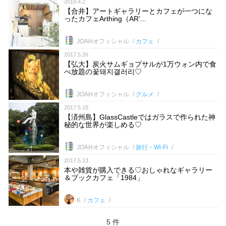
2019.4.2
【合井】アートギャラリーとカフェが一つにな
ったカフェArthing（AR’...
JOAHオフィシャル
カフェ
2017.5.26
【弘大】炭火サムギョプサルが1万ウォン内で食
べ放題の꽃돼지갤러리♡
JOAHオフィシャル
グルメ
2017.5.18
【済州島】GlassCastleではガラスで作られた神
秘的な世界が楽しめる♡
JOAHオフィシャル
旅行・Wi-Fi
2017.5.13
本や雑貨が購入できる♡おしゃれなギャラリー
＆ブックカフェ「1984」
K
カフェ
5 件