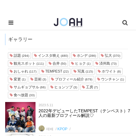
ギャラリー
話題
インスタ映え
ホンデ
弘大
(294)
(480)
(286)
(370)
観光スポット
合井
ヒョク
済州島
(111)
(50)
(1)
(73)
おしゃれ
TEMPEST
写真
ホワイト
(117)
(22)
(115)
(8)
変更
芸術
プロフィール紹介
ウンチャン
(1)
(3)
(679)
(1)
サムギョプサル
ヒョンソプ
工房
(66)
(3)
(7)
食べ放題
(33)
2023.5.11
2022年デビューしたTEMPEST（テンペスト）7
人の最新プロフィール解説♡
애배
KPOP