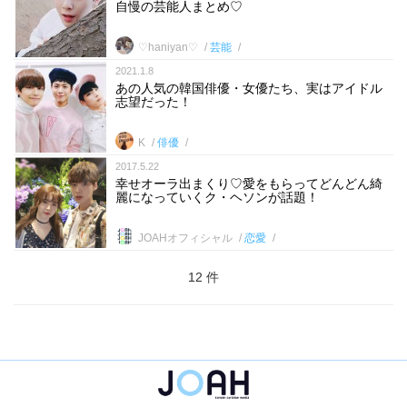
自慢の芸能人まとめ♡
♡haniyan♡
芸能
2021.1.8
あの人気の韓国俳優・女優たち、実はアイドル
志望だった！
K
俳優
2017.5.22
幸せオーラ出まくり♡愛をもらってどんどん綺
麗になっていくク・ヘソンが話題！
JOAHオフィシャル
恋愛
12 件