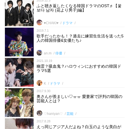
2019.12.3
ふと聴き返したくなる韓国ドラマのOST♬【꽃
보다 남자 (花より男子)編】
♥︎CHAKI♥︎
ドラマ
2019.7.1
歌手だったかも！？過去に練習生生活を送った5
人の韓国俳優&女優たち♪
an.m
俳優
2021.10.19
幽霊？吸血鬼？ハロウィンにおすすめの韓国ド
ラマ5選
K
ドラマ
2017.9.30
奥さんが羨ましい♡ㅠㅠ 愛妻家で評判の韓国の
芸能人とは？
♡haniyan♡
芸能
2017.8.28
えっ同じアジア人だよね？白玉のような美白が