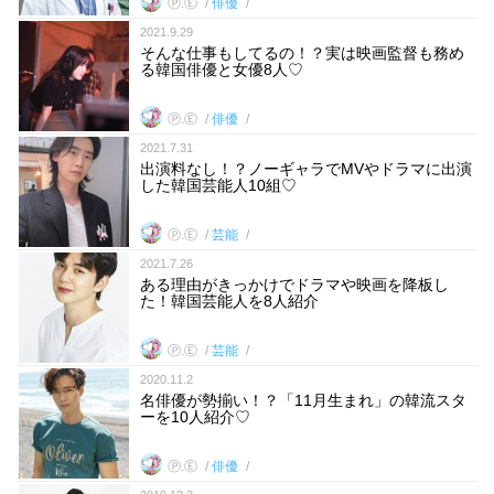
Ⓟ.Ⓔ
俳優
2021.9.29
そんな仕事もしてるの！？実は映画監督も務め
る韓国俳優と女優8人♡
Ⓟ.Ⓔ
俳優
2021.7.31
出演料なし！？ノーギャラでMVやドラマに出演
した韓国芸能人10組♡
Ⓟ.Ⓔ
芸能
2021.7.26
ある理由がきっかけでドラマや映画を降板し
た！韓国芸能人を8人紹介
Ⓟ.Ⓔ
芸能
2020.11.2
名俳優が勢揃い！？「11月生まれ」の韓流スタ
ーを10人紹介♡
Ⓟ.Ⓔ
俳優