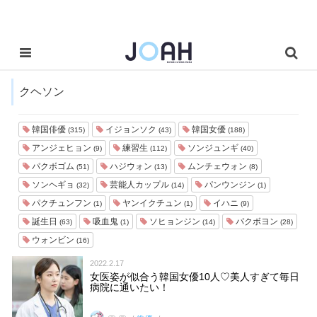
クヘソン
韓国俳優
イジョンソク
韓国女優
(315)
(43)
(188)
アンジェヒョン
練習生
ソンジュンギ
(9)
(112)
(40)
パクボゴム
ハジウォン
ムンチェウォン
(51)
(13)
(8)
ソンヘギョ
芸能人カップル
パンウンジン
(32)
(14)
(1)
パクチュンフン
ヤンイクチュン
イハニ
(1)
(1)
(9)
誕生日
吸血鬼
ソヒョンジン
パクボヨン
(63)
(1)
(14)
(28)
ウォンビン
(16)
2022.2.17
女医姿が似合う韓国女優10人♡美人すぎて毎日
病院に通いたい！