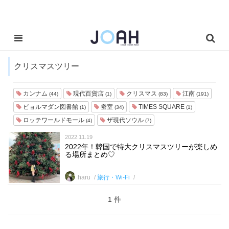
クリスマスツリー
カンナム
現代百貨店
クリスマス
江南
(44)
(1)
(83)
(191)
ビョルマダン図書館
蚕室
TIMES SQUARE
(1)
(34)
(1)
ロッテワールドモール
ザ現代ソウル
(4)
(7)
2022.11.19
2022年！韓国で特大クリスマスツリーが楽しめ
る場所まとめ♡
haru
旅行・Wi-Fi
1 件