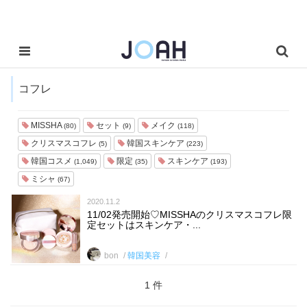
コフレ
MISSHA
セット
メイク
(80)
(9)
(118)
クリスマスコフレ
韓国スキンケア
(5)
(223)
韓国コスメ
限定
スキンケア
(1,049)
(35)
(193)
ミシャ
(67)
2020.11.2
11/02発売開始♡MISSHAのクリスマスコフレ限
定セットはスキンケア・...
bon
韓国美容
1 件