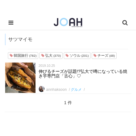
サツマイモ
韓国旅行
弘大
ソウル
チーズ
(782)
(370)
(201)
(48)
2019.10.25
伸びるチーズが話題!?弘大で噂になっている焼
き芋専門店「古心」♡
annhaksoon
グルメ
1 件