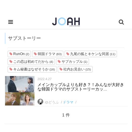
サブストーリー
RunOn
韓国ドラマ
九尾の狐とキケンな同居
(2)
(63)
(11)
この恋は初めてだから
サブカップル
(4)
(1)
キム秘書はなぜそうか
社内お見合い
(16)
(15)
2022.4.27
メインカップルよりも好き？！みんなが大好き
な韓国ドラマのサブストーリーカッ...
ゆどうふ
ドラマ
1 件