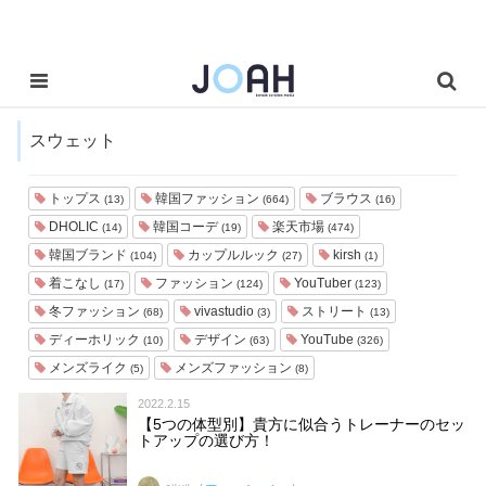
スウェット
トップス
韓国ファッション
ブラウス
(13)
(664)
(16)
DHOLIC
韓国コーデ
楽天市場
(14)
(19)
(474)
韓国ブランド
カップルルック
kirsh
(104)
(27)
(1)
着こなし
ファッション
YouTuber
(17)
(124)
(123)
冬ファッション
vivastudio
ストリート
(68)
(3)
(13)
ディーホリック
デザイン
YouTube
(10)
(63)
(326)
メンズライク
メンズファッション
(5)
(8)
2022.2.15
【5つの体型別】貴方に似合うトレーナーのセッ
トアップの選び方！