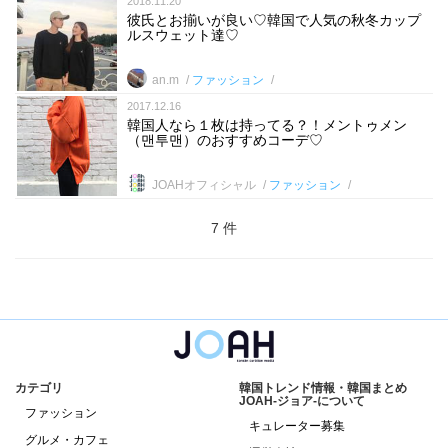
2018.11.20
彼氏とお揃いが良い♡韓国で人気の秋冬カップ
ルスウェット達♡
an.m
ファッション
2017.12.16
韓国人なら１枚は持ってる？！メントゥメン
（맨투맨）のおすすめコーデ♡
JOAHオフィシャル
ファッション
7 件
カテゴリ
韓国トレンド情報・韓国まとめ
JOAH-ジョア-について
ファッション
キュレーター募集
グルメ・カフェ