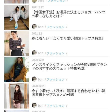
애배
ファッション
2021.3.22
【韓国女子流】お洒落に決まるジョガーパンツ
の着こなし方とは？
bon
ファッション
2021.2.8
春に着たい！安くて可愛い韓国トップス特集♪
bon
ファッション
2020.12.9
メンズライクなファッションが今時♪韓国ブラン
ドのおすすめスウェット特集♥5選
bon
ファッション
2020.10.28
今すぐ着たい！秋冬に活躍する合わせやすい韓
国変形トップスまとめ♥5選
bon
ファッション