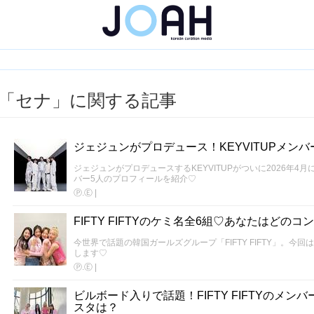
「セナ」に関する記事
ジェジュンがプロデュース！KEYVITUPメン
ジェジュンがプロデュースするKEYVITUPがついに2026年4月
バー5人のプロフィールを紹介♡
Ⓟ.Ⓔ
|
FIFTY FIFTYのケミ名全6組♡あなたはどの
今世界で話題の韓国ガールズグループ「FIFTY FIFTY」。今回はそ
します♡
Ⓟ.Ⓔ
|
ビルボード入りで話題！FIFTY FIFTYのメ
スタは？