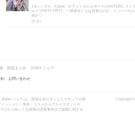
1stシングル「Cupid」がアメリカビルボードのHOT100に
ループFIFTY FIFTY。一体彼女たちは何者なのか、メンバー
紹介♡
Ⓟ.Ⓔ
|
・韓国まとめ JOAH-ジョア-
規約
お問い合わせ
| JOAH-ジョア-は、韓国を知り尽くしたスタッフが韓
Copyrig
ファッション・美容・コスメからグルメスポットや
ッフだから知ってる韓国の恋愛事情まで韓国に関する