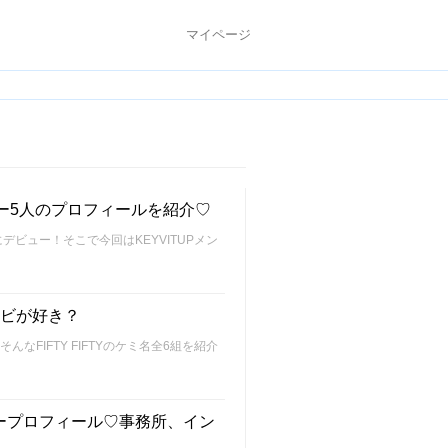
マイページ
バー5人のプロフィールを紹介♡
にデビュー！そこで今回はKEYVITUPメン
コンビが好き？
んなFIFTY FIFTYのケミ名全6組を紹介
ンバープロフィール♡事務所、イン