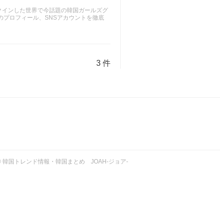
ランクインした世界で今話題の韓国ガールズグ
4人のプロフィール、SNSアカウントを徹底
3 件
ht © 韓国トレンド情報・韓国まとめ JOAH-ジョア-