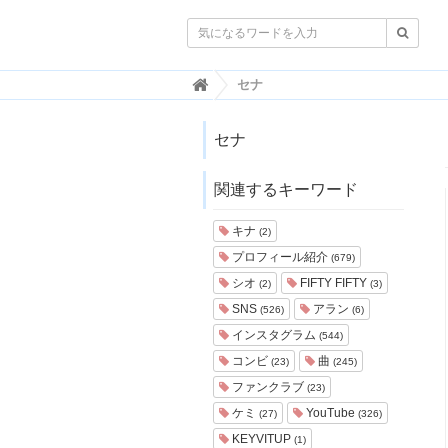

韓
セナ
国
ト
レ
セナ
ン
ド
関連するキーワード
情
報
・
キナ
(2)
韓
プロフィール紹介
(679)
国
ま
シオ
FIFTY FIFTY
(2)
(3)
と
SNS
アラン
(526)
(6)
め
インスタグラム
(544)
J
コンビ
曲
(23)
(245)
O
ファンクラブ
A
(23)
H
ケミ
YouTube
(27)
(326)
-
KEYVITUP
(1)
ジ