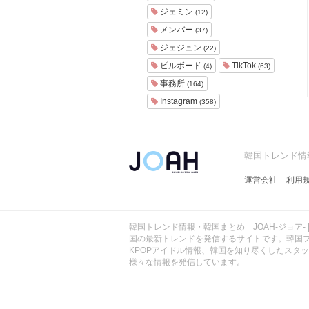
ョ
ジェミン
(12)
ア
メンバー
(37)
-
ジェジュン
(22)
ビルボード
TikTok
(4)
(63)
事務所
(164)
Instagram
(358)
韓国トレンド情報
運営会社
利用
韓国トレンド情報・韓国まとめ JOAH-ジョア- 
国の最新トレンドを発信するサイトです。韓国
KPOPアイドル情報、韓国を知り尽くしたスタ
様々な情報を発信しています。