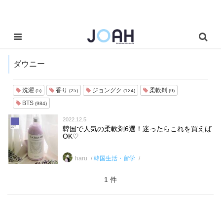
ダウニー
洗濯
香り
ジョングク
柔軟剤
(5)
(25)
(124)
(9)
BTS
(984)
2022.12.5
韓国で人気の柔軟剤6選！迷ったらこれを買えば
OK♡
haru
韓国生活・留学
1 件