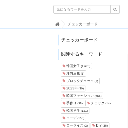

韓
チェッカーボード
国
ト
レ
チェッカーボード
ン
ド
関連するキーワード
情
報
・
韓国女子
(1,675)
韓
체커보드
(1)
国
ま
ブロックチェック
(1)
と
2023年
(30)
め
韓国ファッション
(664)
J
手作り
チェック
(38)
(14)
O
韓国学生
A
(121)
H
コーデ
(156)
-
ローライズ
DIY
(2)
(28)
ジ