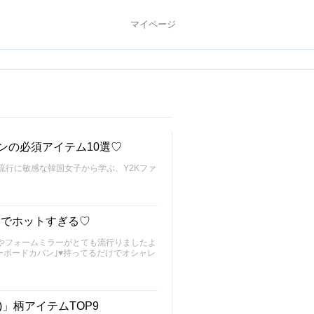
マイページ
ョンの必須アイテム10選♡
な流行に敏感な韓国女子から学ぶ、Y2Kファ
国でホットすぎる♡
グやフォームミラーがとても流行りましたよ
ーボードカバン｣♥持ってるだけでオシャレ
」柄アイテムTOP9