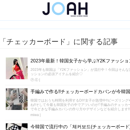
「チェッカーボード」に関する記事
2023年最新！韓国女子から学ぶY2Kファッシ
2023年も韓国は「Y2Kファッション」が流行中！今回はそん
ッションの必須アイテムを紹介♡
Ⓟ.Ⓔ
|
手編みで作る!!チェッカーボードカバンが今韓
韓国ではおうち時間を利用するDIY女子が急増中!!ビーズリン
ね!!そして今最も韓国女子の中でアツいのが｢手編みのチェッカ
で今どきな手編みカバンの作り方やデザインなどを紹介します!!
miwa
|
今韓国で流行中の「체커보드(チェッカーボード)