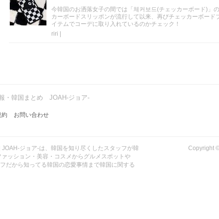
今韓国のお洒落女子の間では「체커보드(チェッカーボード)」の
カーボードスリッポンが流行して以来、再びチェッカーボード
イテムでコーデに取り入れているのかチェック！
riri
|
・韓国まとめ JOAH-ジョア-
規約
お問い合わせ
| JOAH-ジョア-は、韓国を知り尽くしたスタッフが韓
Copyrig
ファッション・美容・コスメからグルメスポットや
ッフだから知ってる韓国の恋愛事情まで韓国に関する