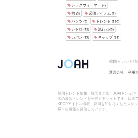
ョ
レッグウォーマー
(4)
ア
柄
必須アイテム
(3)
(8)
-
パンツ
トレンド
(5)
(110)
レトロ
流行
(43)
(145)
カバン
キャップ
(35)
(13)
韓国トレンド情報
運営会社
利用
韓国トレンド情報・韓国まとめ JOAH-ジョア- 
国の最新トレンドを発信するサイトです。韓国
KPOPアイドル情報、韓国を知り尽くしたスタ
様々な情報を発信しています。