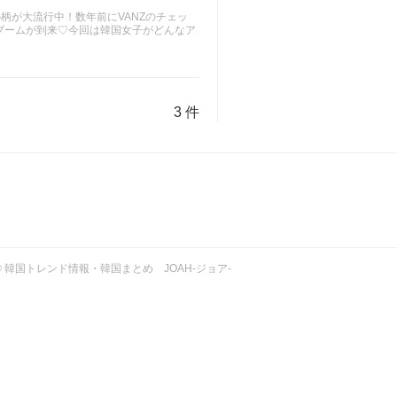
柄が大流行中！数年前にVANZのチェッ
ブームが到来♡今回は韓国女子がどんなア
3 件
ht © 韓国トレンド情報・韓国まとめ JOAH-ジョア-