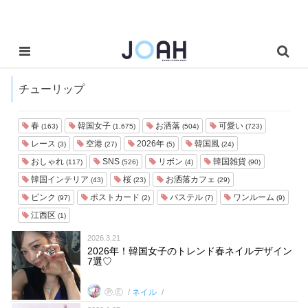
チューリップ
春
韓国女子
お洒落
可愛い
(163)
(1,675)
(504)
(723)
レース
空港
2026年
韓国風
(3)
(27)
(5)
(24)
おしゃれ
SNS
リボン
韓国雑貨
(117)
(526)
(4)
(90)
韓国インテリア
桜
お洒落カフェ
(43)
(23)
(29)
ピンク
ポストカード
パステル
ワンルーム
(97)
(2)
(7)
(9)
江西区
(1)
2026.3.21
2026年！韓国女子のトレンド春ネイルデザイン
7選♡
Ⓟ.Ⓔ
ネイル