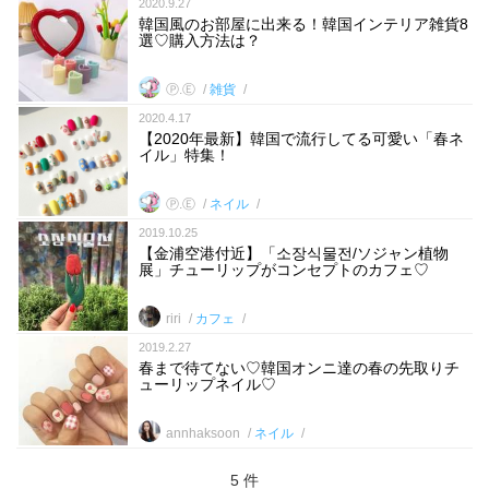
2020.9.27
韓国風のお部屋に出来る！韓国インテリア雑貨8
選♡購入方法は？
Ⓟ.Ⓔ
雑貨
2020.4.17
【2020年最新】韓国で流行してる可愛い「春ネ
イル」特集！
Ⓟ.Ⓔ
ネイル
2019.10.25
【金浦空港付近】「소장식물전/ソジャン植物
展」チューリップがコンセプトのカフェ♡
riri
カフェ
2019.2.27
春まで待てない♡韓国オンニ達の春の先取りチ
ューリップネイル♡
annhaksoon
ネイル
5 件