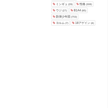
ョ
ミンギュ
性格
(29)
(308)
ア
ウジ
B1A4
(27)
(95)
-
防弾少年団
(753)
ヨルム
18アゲイン
(7)
(4)