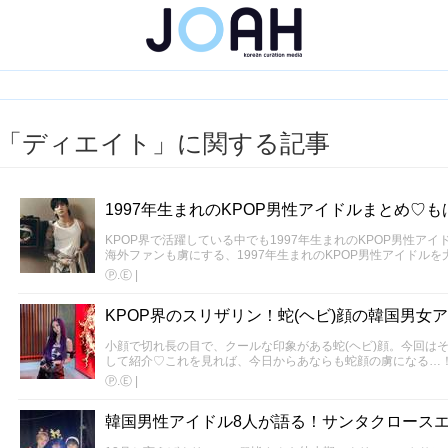
「ディエイト」に関する記事
1997年生まれのKPOP男性アイドルまとめ♡
KPOP界で活躍している中でも1997年生まれのKPOP男性ア
海外ファンも虜にする、1997年生まれのKPOP男性アイドルを
Ⓟ.Ⓔ
|
KPOP界のスリザリン！蛇(ヘビ)顔の韓国男女ア
小顔で切れ長の目で、クールな印象がある蛇(ヘビ)顔。今回は
して紹介♡これを見れば、今日からあならも蛇顔の虜になる…
Ⓟ.Ⓔ
|
韓国男性アイドル8人が語る！サンタクロース