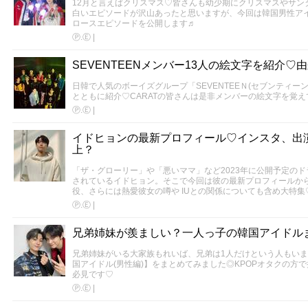
12月と言えばクリスマス♡皆さんも幼少期にクリスマスやサン
白いエピソードが沢山あったと思いますが、今回は韓国男性ア
ロースエピソードを公開します♬
Ⓟ.Ⓔ
|
SEVENTEENメンバー13人の絵文字を紹介♡
日韓で人気のボーイズグループ「SEVENTEEＮ(セブンティー
とともに紹介♡CARATの皆さんは是非メンバーの絵文字を覚え
Ⓟ.Ⓔ
|
イドヒョンの最新プロフィール♡インスタ、出
上？
「ザ・グローリー」や「悪いママ」など2023年に公開予定の
されているイドヒョン。そこで今回は彼の最新プロフィールか
役、さらには熱愛彼女の噂や IUとの関係についても含め大特集
Ⓟ.Ⓔ
|
兄弟姉妹が羨ましい？一人っ子の韓国アイドル
兄弟姉妹がいる大家族もれいば、兄弟は1人だけという人もい
国アイドル(男性編)】をまとめてみました◎KPOPオタクの方
必見です♡
Ⓟ.Ⓔ
|