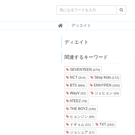

韓
ディエイト
国
ト
レ
ディエイト
ン
ド
関連するキーワード
情
報
・
SEVENTEEN
(470)
韓
NCT
Stray Kids
(314)
(172)
国
ま
BTS
ENHYPEN
(984)
(163)
と
WayV
ジェヒョン
(32)
(24)
め
ATEEZ
(78)
J
THE BOYZ
(146)
O
ヒョンジン
A
(35)
H
ドギョム
TXT
(11)
(242)
-
ジョシュア
(17)
ジ