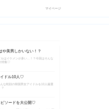
マイページ
もはや美男しかいない！？
イドルはイケメンが多い…！？今回はそんな
大特集♡
イドル10人♡
そんな蛇顔の韓国男女アイドルを10人厳選
！？
エピソードを大公開♡