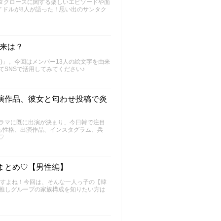
タクロースに関する楽しいエピソードや面
イドルが8人が語った！思い出のサンタク
由来は？
ン)」。今回はメンバー13人の絵文字を由来
てSNSで活用してみてください♪
演作品、彼女と匂わせ投稿で炎
ドラマに既に出演が決まり、今日韓で注目
ら性格、出演作品、インスタグラム、兵
♡
まとめ♡【男性編】
ますよね！今回は、そんな一人っ子の【韓
で推しグループの家族構成を知りたい方は