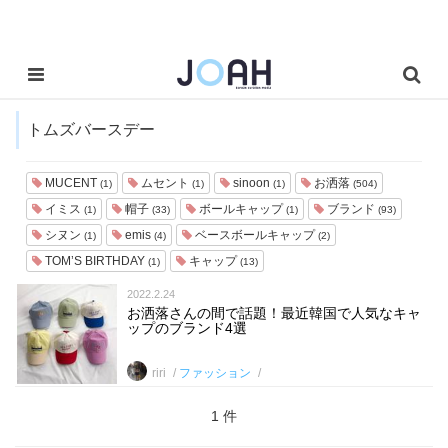
トムズバースデー
MUCENT
ムセント
sinoon
お洒落
(1)
(1)
(1)
(504)
イミス
帽子
ボールキャップ
ブランド
(1)
(33)
(1)
(93)
シヌン
emis
ベースボールキャップ
(1)
(4)
(2)
TOM’S BIRTHDAY
キャップ
(1)
(13)
2022.2.24
お洒落さんの間で話題！最近韓国で人気なキャ
ップのブランド4選
riri
ファッション
1 件