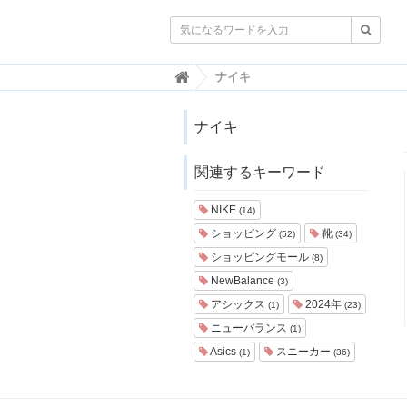

韓
ナイキ
国
ト
レ
ナイキ
ン
ド
関連するキーワード
情
報
・
NIKE
(14)
韓
ショッピング
靴
(52)
(34)
国
ま
ショッピングモール
(8)
と
NewBalance
(3)
め
アシックス
2024年
(1)
(23)
J
ニューバランス
(1)
O
Asics
スニーカー
A
(1)
(36)
H
-
ジ