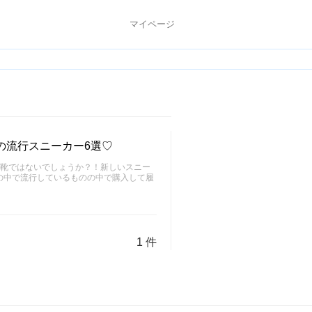
マイページ
の流行スニーカー6選♡
は靴ではないでしょうか？！新しいスニー
の中で流行しているものの中で購入して履
1 件