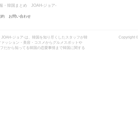
・韓国まとめ JOAH-ジョア-
規約
お問い合わせ
| JOAH-ジョア-は、韓国を知り尽くしたスタッフが韓
Copyrig
ファッション・美容・コスメからグルメスポットや
ッフだから知ってる韓国の恋愛事情まで韓国に関する