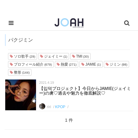
パクジミン
ソロ歌手
ジェイミー
TMI
(29)
(1)
(30)
プロフィール紹介
熱愛
JAMIE
ジミン
(679)
(271)
(1)
(98)
整形
(144)
2021.4.19
【입덕プロジェクト】今日からJAMIE(ジェイミ
ー)の虜♡過去や魅力を徹底解説♡
riri
KPOP
1 件