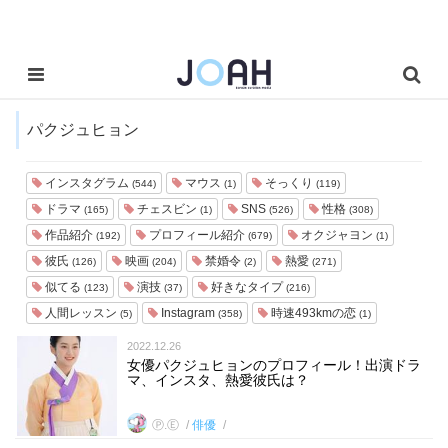
パクジュヒョン
インスタグラム
マウス
そっくり
(544)
(1)
(119)
ドラマ
チェスビン
SNS
性格
(165)
(1)
(526)
(308)
作品紹介
プロフィール紹介
オクジャヨン
(192)
(679)
(1)
彼氏
映画
禁婚令
熱愛
(126)
(204)
(2)
(271)
似てる
演技
好きなタイプ
(123)
(37)
(216)
人間レッスン
Instagram
時速493kmの恋
(5)
(358)
(1)
2022.12.26
女優パクジュヒョンのプロフィール！出演ドラ
マ、インスタ、熱愛彼氏は？
Ⓟ.Ⓔ
俳優