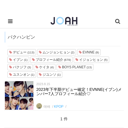
パクハンビン
デビュー
ムンジョンヒョン
EVNNE
(113)
(2)
(9)
イブン
プロフィール紹介
イジョンヒョン
(1)
(679)
(5)
パクジフ
ケイタ
BOYS PLANET
(3)
(4)
(13)
ユスンオン
ジユンソ
(1)
(1)
2023.8.15
2023年下半期デビュー確定！EVNNE(イブン)メ
ンバー7人プロフィール紹介♡
애배
KPOP
1 件