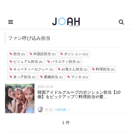
ファン呼び込み担当
担当
外国語担当
ポジション
(2)
(1)
(11)
ビジュアル担当
バラエティ担当
(4)
(1)
キューティーセクシー
お母さん担当
料理担当
(1)
(1)
(1)
末っ子担当
愛嬌担当
マンネ
(1)
(1)
(11)
2020.10.31
韓国アイドルグループのポジション担当【10
個】をピックアップ♡料理担当や愛...
Ⓟ.Ⓔ
KPOP
1 件