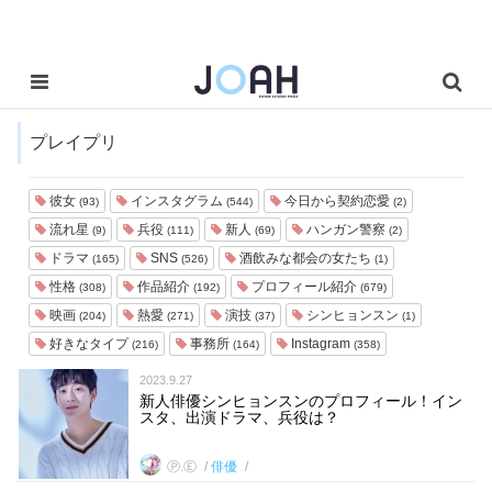
プレイプリ
彼女
インスタグラム
今日から契約恋愛
(93)
(544)
(2)
流れ星
兵役
新人
ハンガン警察
(9)
(111)
(69)
(2)
ドラマ
SNS
酒飲みな都会の女たち
(165)
(526)
(1)
性格
作品紹介
プロフィール紹介
(308)
(192)
(679)
映画
熱愛
演技
シンヒョンスン
(204)
(271)
(37)
(1)
好きなタイプ
事務所
Instagram
(216)
(164)
(358)
2023.9.27
新人俳優シンヒョンスンのプロフィール！イン
スタ、出演ドラマ、兵役は？
Ⓟ.Ⓔ
俳優