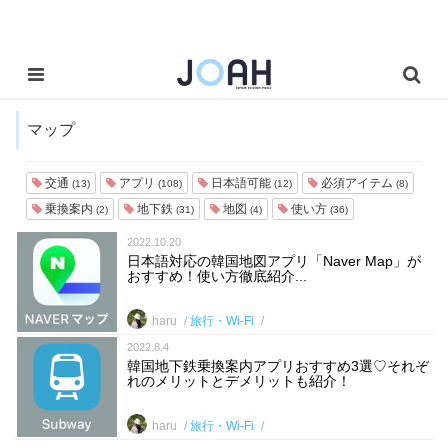
マップ
交通
アプリ
日本語可能
必須アイテム
(13)
(108)
(12)
(8)
乗換案内
地下鉄
地図
使い方
(2)
(31)
(4)
(36)
2022.10.20
日本語対応の韓国地図アプリ「Naver Map」が
おすすめ！使い方徹底紹介...
haru
旅行・Wi-Fi
2022.8.4
韓国地下鉄乗換案内アプリおすすめ3選♡それぞ
れのメリットとデメリットも紹介！
haru
旅行・Wi-Fi