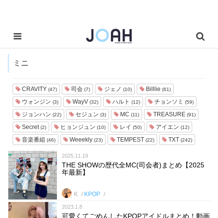
ミニ
CRAVITY
司会
ジェノ
Billlie
(47)
(7)
(10)
(61)
ウォンジン
WayV
ハルト
チョンソミ
(3)
(32)
(12)
(59)
ジョンハン
セジュン
MC
TREASURE
(22)
(3)
(11)
(91)
Secret
ヒョンジュン
レイ
アイエン
(2)
(10)
(50)
(12)
音楽番組
Weeekly
TEMPEST
TXT
(46)
(23)
(22)
(242)
2025.11.19
THE SHOWの歴代全MC(司会者)まとめ【2025
年最新】
K
KPOP
2023.1.8
可愛くてごめんしたKPOPアイドルまとめ！動画