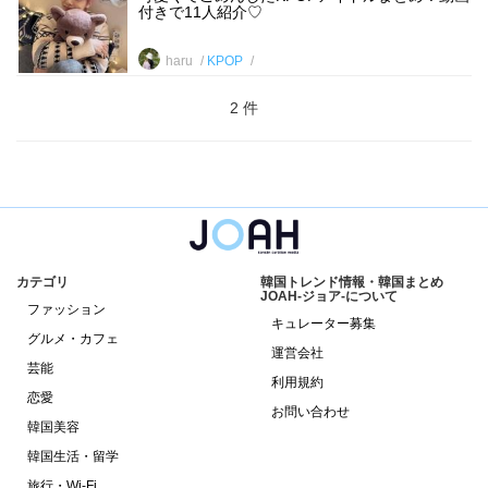
付きで11人紹介♡
haru
KPOP
2 件
カテゴリ
韓国トレンド情報・韓国まとめ
JOAH-ジョア-について
ファッション
キュレーター募集
グルメ・カフェ
運営会社
芸能
利用規約
恋愛
お問い合わせ
韓国美容
韓国生活・留学
旅行・Wi-Fi