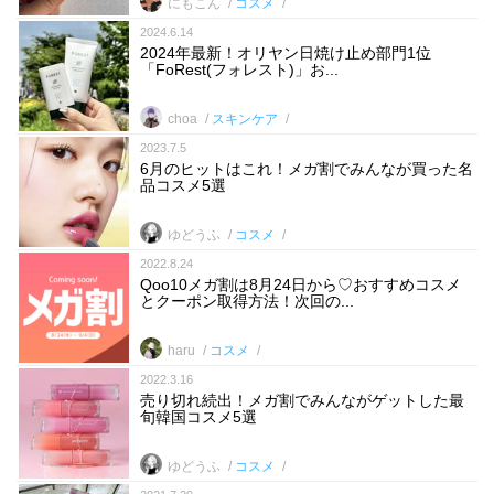
にもこん
コスメ
2024.6.14
2024年最新！オリヤン日焼け止め部門1位
「FoRest(フォレスト)」お...
choa
スキンケア
2023.7.5
6月のヒットはこれ！メガ割でみんなが買った名
品コスメ5選
ゆどうふ
コスメ
2022.8.24
Qoo10メガ割は8月24日から♡おすすめコスメ
とクーポン取得方法！次回の...
haru
コスメ
2022.3.16
売り切れ続出！メガ割でみんながゲットした最
旬韓国コスメ5選
ゆどうふ
コスメ