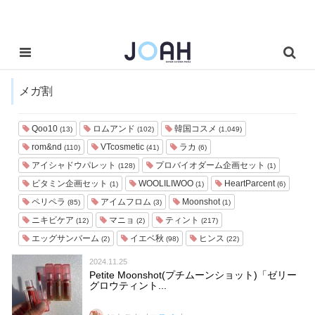
メガ割
Qoo10
ロムアンド
韓国コスメ
(13)
(102)
(1,049)
rom&nd
VTcosmetic
ラカ
(110)
(41)
(6)
アイシャドウパレット
プロバイオダーム企画セット
(128)
(1)
ビタミン企画セット
WOOLILIWOO
HeartParcent
(1)
(1)
(6)
ペリペラ
アイムフロム
Moonshot
(85)
(3)
(1)
ニキビケア
マニョ
ティント
(12)
(2)
(217)
エッグサンバーム
イエベ秋
ヒンス
(2)
(98)
(22)
2024.11.25
Petite Moonshot(プチムーンショット)「ゼリー
グロウティント...