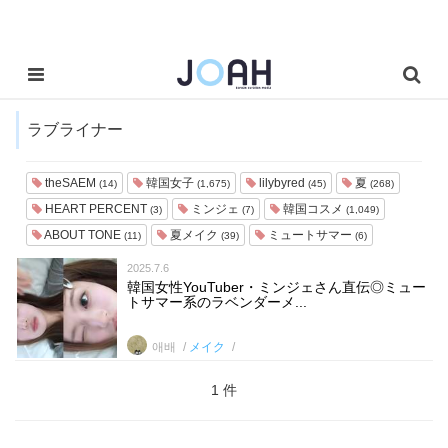
ラブライナー
theSAEM
韓国女子
lilybyred
夏
(14)
(1,675)
(45)
(268)
HEART PERCENT
ミンジェ
韓国コスメ
(3)
(7)
(1,049)
ABOUT TONE
夏メイク
ミュートサマー
(11)
(39)
(6)
2025.7.6
韓国女性YouTuber・ミンジェさん直伝◎ミュー
トサマー系のラベンダーメ...
애배
メイク
1 件