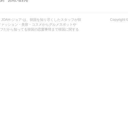
規約
お問い合わせ
| JOAH-ジョア-は、韓国を知り尽くしたスタッフが韓
Copyrig
ファッション・美容・コスメからグルメスポットや
ッフだから知ってる韓国の恋愛事情まで韓国に関する