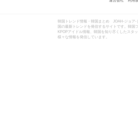
運営会社
利用
ョ
ア
-
韓国トレンド情報・韓国まとめ JOAH-ジョア- 
国の最新トレンドを発信するサイトです。韓国
KPOPアイドル情報、韓国を知り尽くしたスタ
様々な情報を発信しています。