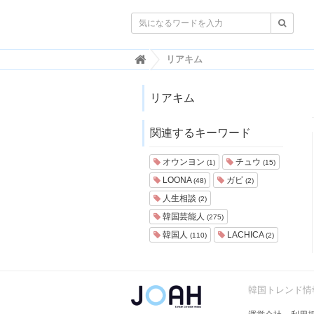

韓
リアキム
国
ト
レ
リアキム
ン
ド
関連するキーワード
情
報
・
オウンヨン
チュウ
(1)
(15)
韓
LOONA
ガビ
(48)
(2)
国
ま
人生相談
(2)
と
韓国芸能人
(275)
め
韓国人
LACHICA
(110)
(2)
J
O
A
H
韓国トレンド情報
-
ジ