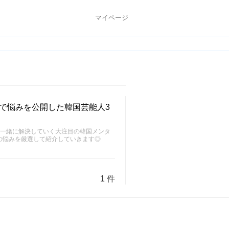
マイページ
で悩みを公開した韓国芸能人3
と一緒に解決していく大注目の韓国メンタ
の悩みを厳選して紹介していきます◎
1 件