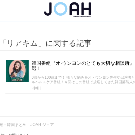
「リアキム」に関する記事
韓国番組『オ·ウンヨンのとても大切な相談所』
選！
0歳から100歳まで！ 様々な悩みをオ・ウンヨン先生や出演者
ルヘルスケア番組！今回はこの番組で放送してきた韓国芸能人
애배
|
・韓国まとめ JOAH-ジョア-