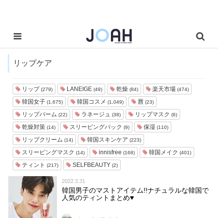
リップケア
リップ
LANEIGE
乾燥
楽天市場
(279)
(49)
(84)
(474)
韓国女子
韓国コスメ
唇
(1,675)
(1,049)
(23)
リップバーム
ラネージュ
リップマスク
(22)
(38)
(6)
乾燥対策
スリーピングパック
保湿
(14)
(9)
(110)
リップクリーム
韓国スキンケア
(14)
(223)
スリーピングマスク
innisfree
韓国メイク
(14)
(168)
(401)
ティント
SELFBEAUTY
(217)
(2)
2022.3.31
韓国男子のマストアイテム!!ナチュラルな韓国で
人気のティントまとめ♥