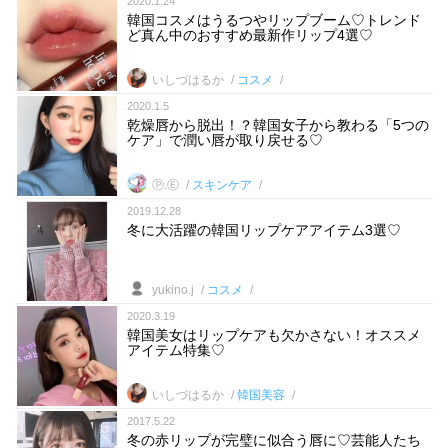
2020.1.24
韓国コスメはうるつやリップブーム♡トレンド
ど真ん中のおすすめ最新作リップ4選♡
いしづはるか
コスメ
2020.1.5
乾燥唇から脱出！？韓国女子から教わる「5つの
ケア」で潤い唇が取り戻せる♡
Ⓟ.Ⓔ
スキンケア
2019.12.28
冬に大活躍の韓国リップケアアイテム3選♡
yukino.j
コスメ
2020.3.19
韓国美女はリップケアも欠かさない！オススメ
アイテム特集♡
いしづはるか
韓国美容
2017.5.22
冬の赤リップが完璧に似合う唇に♡芸能人たち