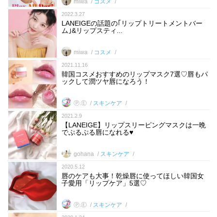
miwa
コスメ
2022.3.27
LANEIGEの話題の｢リップトリートメントバー
ム｣&リップスティ...
miwa
コスメ
2021.11.16
韓国コスメおすすめのリップマスク7選♡唇もパ
ックして潤ツヤ唇になろう！
Ⓟ.Ⓔ
スキンケア
2021.2.9
【LANEIGE】リップスリーピングマスクは一晩
でぷるぷる唇になれる♥
gohana
スキンケア
2020.5.12
唇のケアも大事！乾燥唇に使ってほしい韓国女
子愛用「リップケア」5選♡
Ⓟ.Ⓔ
スキンケア