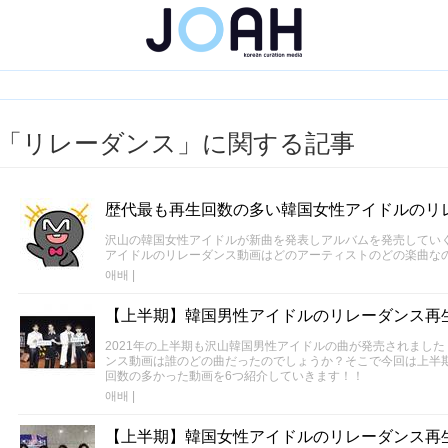
「リレーダンス」に関する記事
歴代最も再生回数の多い韓国女性アイドルのリレ
沢山の韓国女性アイドルが新曲を発表しアルバムを発売してい
アイドルのリレーダンス動画はどのアーティストのどの楽曲な
애배
|
【上半期】韓国男性アイドルのリレーダンス再生
2021年の上半期も沢山韓国男性アイドルの曲が発売されまし
ンス動画は誰のどの曲だったのでしょうか？そこで今回は上半
回数の多かった動画を6つ紹介していきます！！
애배
|
【上半期】韓国女性アイドルのリレーダンス再生