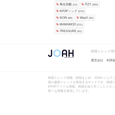
ョ
再生回数
ITZY
(12)
(260)
ア
KPOPソング
(215)
-
iKON
WayV
(88)
(32)
MAMAMOO
(211)
TREASURE
(91)
韓国トレンド情報
運営会社
利用
韓国トレンド情報・韓国まとめ JOAH-ジョア- 
国の最新トレンドを発信するサイトです。韓国
KPOPアイドル情報、韓国を知り尽くしたスタ
様々な情報を発信しています。