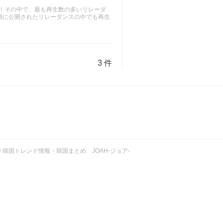
た！その中で、最も再生数の多いリレーダ
期に公開されたリレーダンスの中でも再生
3 件
ht © 韓国トレンド情報・韓国まとめ JOAH-ジョア-