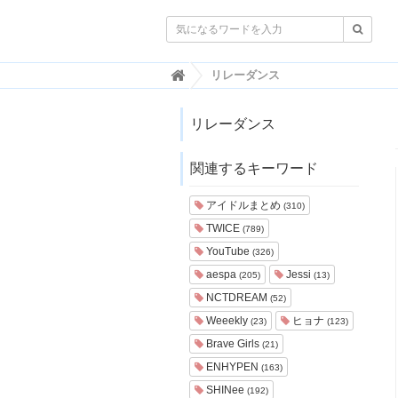

韓
リレーダンス
国
ト
レ
リレーダンス
ン
ド
関連するキーワード
情
報
・
アイドルまとめ
(310)
韓
TWICE
(789)
国
ま
YouTube
(326)
と
aespa
Jessi
(205)
(13)
め
NCTDREAM
(52)
J
Weeekly
ヒョナ
(23)
(123)
O
Brave Girls
A
(21)
H
ENHYPEN
(163)
-
SHINee
(192)
ジ