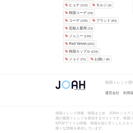
ョ
ヒョナ
モルジ
(123)
(3)
ア
韓国コーデ
(19)
-
コーデ
ブランド
(156)
(93)
芸能人愛用
(15)
ジェニー
(130)
Red Velvet
(452)
韓国カップル
(234)
ジョイ
お揃い
(72)
(9)
韓国トレンド情報
運営会社
利用
韓国トレンド情報・韓国まとめ JOAH-ジョア- 
国の最新トレンドを発信するサイトです。韓国
KPOPアイドル情報、韓国を知り尽くしたスタ
様々な情報を発信しています。