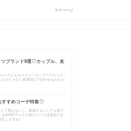
マイページ
ャツブランド9選♡カップル、友
アルックにもオススメ♡そこでペアルック
ルだけじゃなく友達同士で合わせるのもか
おすすめコーデ特集♡
高くて買えないし、真似するにしても似て
るKPOPアイドル達のコーデは真似でき
紹介しますね♡