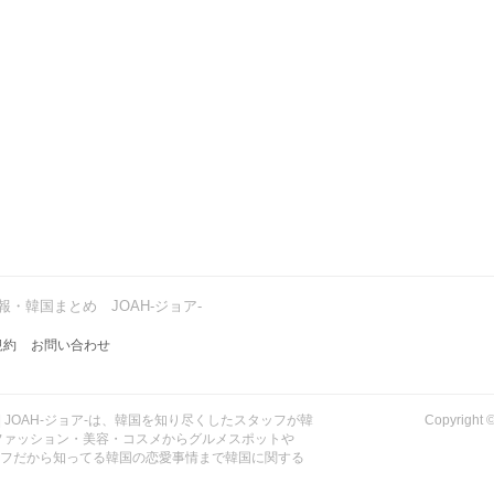
・韓国まとめ JOAH-ジョア-
規約
お問い合わせ
| JOAH-ジョア-は、韓国を知り尽くしたスタッフが韓
Copyrig
ファッション・美容・コスメからグルメスポットや
ッフだから知ってる韓国の恋愛事情まで韓国に関する