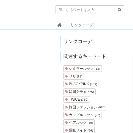

韓
リンクコーデ
国
ト
レ
リンクコーデ
ン
ド
関連するキーワード
情
報
・
シミラールック
(14)
韓
リサ
(81)
国
ま
BLACKPINK
(509)
と
韓国女子
(1,675)
め
TWICE
(789)
J
韓国ファッション
(664)
O
カップルルック
A
(27)
H
ペアルック
(10)
-
通販サイト
(96)
ジ