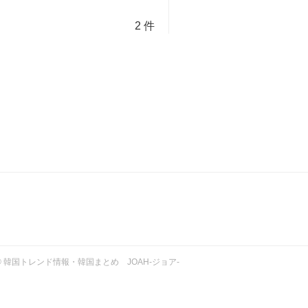
2 件
ht © 韓国トレンド情報・韓国まとめ JOAH-ジョア-