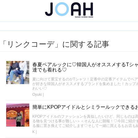
「リンクコーデ」に関する記事
春夏ペアルックに♡韓国人がオススメするTシ
達でも着れる♡
夏に向けて重宝するのがTシャツ！定番中の定番アイテムでペ
が好きな韓国人がオススメするブランドを集めました！カップ
わいい♡
Oyuki
|
簡単にKPOPアイドルとシミラールックできる
KPOPアイドルのファッションを真似したいけど、同じものは
る物を見つける事が難しい＞＜そんな人に朗報！♡今回ご紹介す
る服に置き換えてご紹介します♡そして一緒に買えるもお店も
K
|