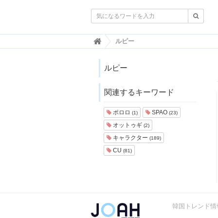

韓
ルピー
国
ト
レ
ルピー
ン
ド
関連するキーワード
情
報
・
ポロロ
SPAO
(1)
(23)
韓
オットゥギ
(2)
国
ま
キャラクター
(189)
と
CU
(81)
め
J
O
A
H
韓国トレンド情報
-
ジ