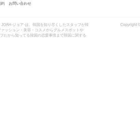
規約
お問い合わせ
| JOAH-ジョア-は、韓国を知り尽くしたスタッフが韓
Copyrig
ファッション・美容・コスメからグルメスポットや
ッフだから知ってる韓国の恋愛事情まで韓国に関する