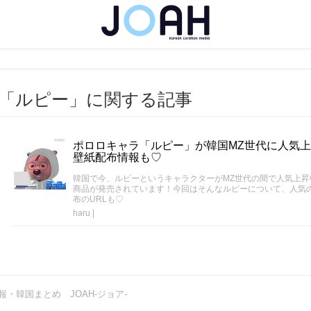
「ルピー」に関する記事
ポロロキャラ「ルピー」が韓国MZ世代に人気
壁紙配布情報も♡
韓国で今、ルピーというキャラクターがMZ世代の間で人気上
商品が発売されています！今回はそんなルピーについて、人気
布のURLも♡
haru
|
・韓国まとめ JOAH-ジョア-