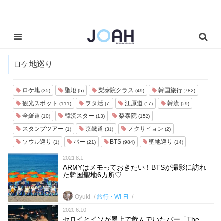
ロケ地巡り
ロケ地
聖地
梨泰院クラス
韓国旅行
(35)
(5)
(49)
(782)
観光スポット
ヲタ活
江原道
韓流
(111)
(7)
(17)
(29)
全羅道
韓流スター
梨泰院
(10)
(13)
(152)
スタンプツアー
京畿道
ノクサピョン
(1)
(31)
(2)
ソウル巡り
バー
BTS
聖地巡り
(1)
(21)
(984)
(14)
2021.8.1
ARMYはメモっておきたい！BTSが撮影に訪れ
た韓国聖地6カ所♡
Oyuki
旅行・Wi-Fi
2020.6.10
セロイとイソが屋上で飲んでいたバー「The