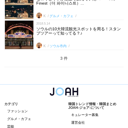
Finest（더 파이니스트）...
K
グルメ・カフェ
2018.5.14
ソウルの10大韓流観光スポットを周る！スタン
プツアーって知ってる？♪
K
ソウル市内
3 件
カテゴリ
韓国トレンド情報・韓国まとめ
JOAH-ジョア-について
ファッション
キュレーター募集
グルメ・カフェ
運営会社
芸能