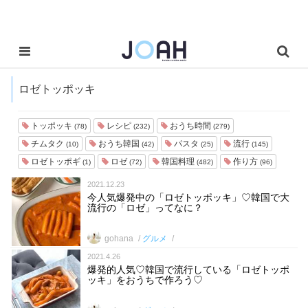
ロゼトッポッキ
トッポッキ
レシピ
おうち時間
(78)
(232)
(279)
チムタク
おうち韓国
パスタ
流行
(10)
(42)
(25)
(145)
ロゼトッポギ
ロゼ
韓国料理
作り方
(1)
(72)
(482)
(96)
2021.12.23
今人気爆発中の「ロゼトッポッキ」♡韓国で大
流行の「ロゼ」ってなに？
gohana
グルメ
2021.4.26
爆発的人気♡韓国で流行している「ロゼトッポ
ッキ」をおうちで作ろう♡