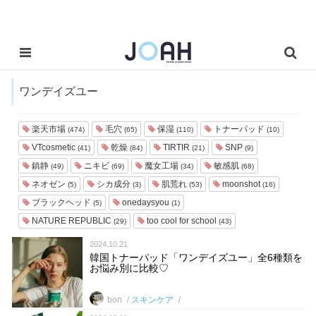
ワンデイズユー
楽天市場
毛穴
保湿
トナーパッド
(474)
(65)
(110)
(10)
VTcosmetic
乾燥
TIRTIR
SNP
(41)
(84)
(21)
(9)
鎮静
ニキビ
魔女工場
敏感肌
(49)
(69)
(34)
(68)
ネオゼン
シカ成分
肌荒れ
moonshot
(5)
(3)
(53)
(16)
ブラックヘッド
onedaysyou
(5)
(1)
NATURE REPUBLIC
too cool for school
(29)
(43)
2024.10.21
韓国トナーパッド「ワンデイズユー」全6種類を
お悩み別に比較♡
bon
スキンケア