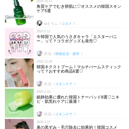
2024.10.11
角質ケアでむき卵肌に♡オススメの韓国スキン
ケア5選
ゆどうふ
コスメ
2023.3.11
今韓国で人気のうさぎキャラ「エスターバニ
ー」って？コラボグッズも発売♡
Ⓟ.Ⓔ
韓国生活・留学
2022.11.29
韓国ネクストブーム！マルチバームスティック
って？おすすめ商品6選♡
Ⓟ.Ⓔ
スキンケア
2022.2.15
鎮静効果に優れた韓国トナーパッド8選♡ニキ
ビ・肌荒れケアに最適！
Ⓟ.Ⓔ
スキンケア
2022.1.17
鼻の黒ずみ・毛穴除去に効果的！韓国コスメ