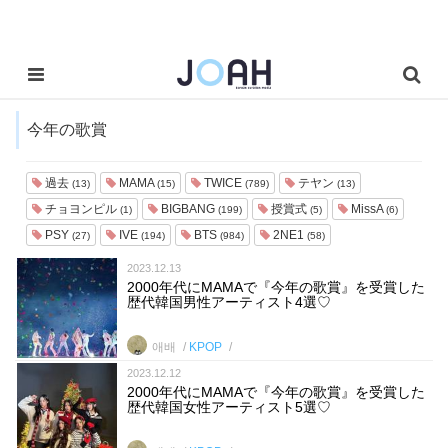
今年の歌賞
過去
MAMA
TWICE
テヤン
(13)
(15)
(789)
(13)
チョヨンピル
BIGBANG
授賞式
MissA
(1)
(199)
(5)
(6)
PSY
IVE
BTS
2NE1
(27)
(194)
(984)
(58)
2023.12.13
2000年代にMAMAで『今年の歌賞』を受賞した
歴代韓国男性アーティスト4選♡
애배
KPOP
2023.12.12
2000年代にMAMAで『今年の歌賞』を受賞した
歴代韓国女性アーティスト5選♡