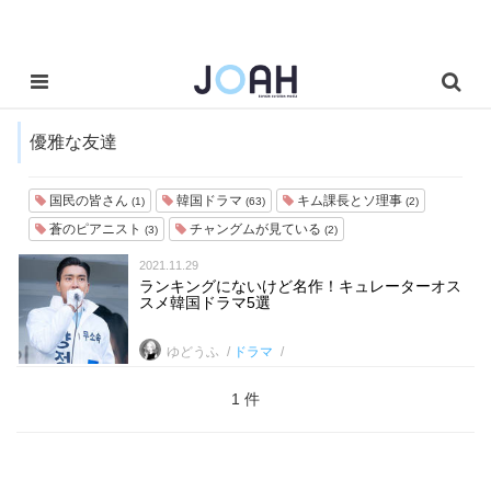
優雅な友達
国民の皆さん
韓国ドラマ
キム課長とソ理事
(1)
(63)
(2)
蒼のピアニスト
チャングムが見ている
(3)
(2)
2021.11.29
ランキングにないけど名作！キュレーターオス
スメ韓国ドラマ5選
ゆどうふ
ドラマ
1 件