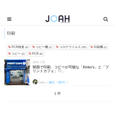
印刷
PCR検査
コピー機
コロナウイルス
印刷機
(4)
(1)
(55)
(1)
コピー
PCR
(2)
(6)
2022.7.25
韓国で印刷、コピーが可能な「Kinko's」と「プ
リントカフェ」♡...
haru
旅行・Wi-Fi
1 件