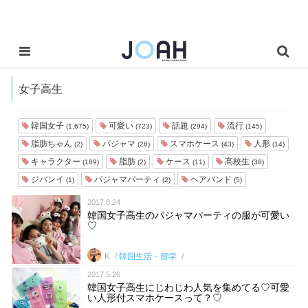
女子高生
韓国女子
可愛い
話題
流行
(1,675)
(723)
(294)
(145)
脂肪ちゃん
パジャマ
スマホケース
人形
(2)
(26)
(43)
(14)
キャラクター
脂肪
ケース
高校生
(189)
(2)
(11)
(38)
ジバンイ
パジャマパーティ
ヘアバンド
(1)
(2)
(5)
2017.8.24
韓国女子高生のパジャマパーティの服が可愛い
♡
K
韓国生活・留学
2017.5.26
韓国女子高生にじわじわ人気を集めてる♡可愛
い人形付スマホケースって？♡