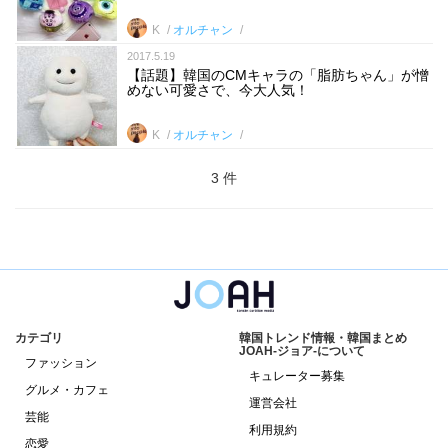
K
オルチャン
2017.5.19
【話題】韓国のCMキャラの「脂肪ちゃん」が憎
めない可愛さで、今大人気！
K
オルチャン
3 件
カテゴリ
韓国トレンド情報・韓国まとめ
JOAH-ジョア-について
ファッション
キュレーター募集
グルメ・カフェ
運営会社
芸能
利用規約
恋愛