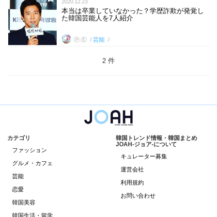
2020.12.23
本当は卒業していなかった？学歴詐欺が発覚し
た韓国芸能人を7人紹介
Ⓟ.Ⓔ
芸能
2 件
カテゴリ
韓国トレンド情報・韓国まとめ
JOAH-ジョア-について
ファッション
キュレーター募集
グルメ・カフェ
運営会社
芸能
利用規約
恋愛
お問い合わせ
韓国美容
韓国生活・留学