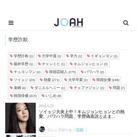
学歴詐欺
学歴詐称
大学中退
学力
イギョンヨン
(1)
(1)
(1)
(1)
最終学歴
チャンミヒ
キムジョンヒョン
(1)
(1)
(3)
チュヨンフン
韓国芸能人
パワハラ
(1)
(275)
(2)
ソイェジ
熱愛
大学卒業
韓国女優
(20)
(271)
(1)
(188)
束縛
ダニエルヘニー
チェファジョン
問題
(4)
(1)
(1)
(7)
韓国俳優
いじめ
(315)
(8)
2022.5.23
ソイェジ大炎上中！キムジョンヒョンとの熱
愛、パワハラ問題、学歴偽造説と止ま...
ゴシップガール
芸能