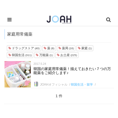
家庭用常備薬
ドラッグストア
薬
薬局
家庭
(40)
(9)
(16)
(1)
韓国生活
万能薬
お土産
(311)
(1)
(225)
2017.5.24
韓国の家庭用常備薬！揃えておきたい７つの万
能薬をご紹介します♪
JOAHオフィシャル
韓国生活・留学
1 件