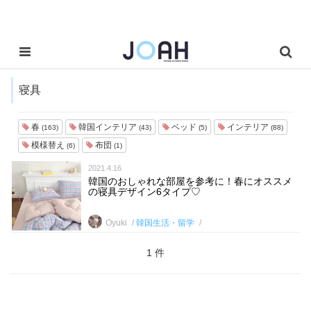
寝具
春
韓国インテリア
ベッド
インテリア
(163)
(43)
(5)
(88)
模様替え
布団
(6)
(1)
2021.4.16
韓国のおしゃれな部屋を参考に！春にオススメ
の寝具デザイン6タイプ♡
Oyuki
韓国生活・留学
1 件