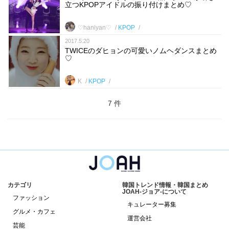
立つKPOPアイドルの振り付けまとめ♡
♡haniyan♡
KPOP
2017.5.20
TWICEのダヒョンの可愛いノムヘダンスまとめ
♡
K
KPOP
7 件
カテゴリ
韓国トレンド情報・韓国まとめ
JOAH-ジョア-について
ファッション
キュレーター募集
グルメ・カフェ
運営会社
芸能