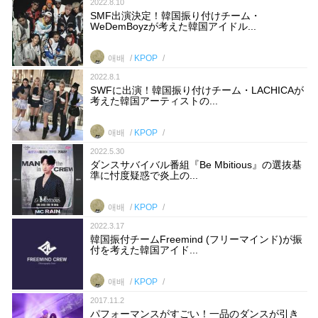
2022.8.10
SMF出演決定！韓国振り付けチーム・
WeDemBoyzが考えた韓国アイドル...
애배
KPOP
2022.8.1
SWFに出演！韓国振り付けチーム・LACHICAが
考えた韓国アーティストの...
애배
KPOP
2022.5.30
ダンスサバイバル番組『Be Mbitious』の選抜基
準に忖度疑惑で炎上の...
애배
KPOP
2022.3.17
韓国振付チームFreemind (フリーマインド)が振
付を考えた韓国アイド...
애배
KPOP
2017.11.2
パフォーマンスがすごい！一品のダンスが引き