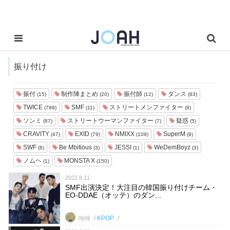
振り付け
振付
制作陣まとめ
振付師
ダンス
(15)
(20)
(12)
(83)
TWICE
SMF
ストリートメンファイター
(789)
(11)
(9)
ソンミ
ストリートウーマンファイター
疑惑
(87)
(7)
(5)
CRAVITY
EXID
NMIXX
SuperM
(47)
(79)
(109)
(9)
SWF
Be Mbitious
JESSI
WeDemBoyz
(8)
(3)
(1)
(3)
ノムヘ
MONSTA X
(1)
(150)
2022.8.11
SMF出演決定！大注目の韓国振り付けチーム・
EO-DDAE（オッテ）のダン...
애배
KPOP