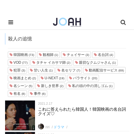
殺人の追憶
韓国映画
観相師
チェイサー
名台詞
(73)
(1)
(3)
(4)
VOD
タチャ イカサマ師
親切なクムジャさん
(77)
(2)
(1)
犯罪
甘い人生
名セリフ
動画配信サービス
(3)
(1)
(7)
(69)
映画まとめ
U-NEXT
パラサイト
(2)
(19)
(20)
名シーン
新しき世界
私の頭の中の消しゴム
(5)
(2)
(1)
有名
事件
(8)
(6)
2021.2.17
これに答えられたら韓国人！韓国映画の名台詞
クイズ♡
riri
ドラマ