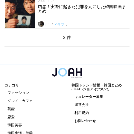
2020.11.22
凶悪！実際に起きた犯罪を元にした韓国映画ま
とめ
riri
ドラマ
2 件
カテゴリ
韓国トレンド情報・韓国まとめ
JOAH-ジョア-について
ファッション
キュレーター募集
グルメ・カフェ
運営会社
芸能
利用規約
恋愛
お問い合わせ
韓国美容
韓国生活・留学